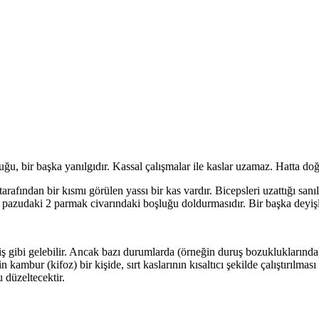
uğu, bir başka yanılgıdır. Kassal çalışmalar ile kaslar uzamaz. Hatta do
tarafından bir kısmı görülen yassı bir kas vardır. Bicepsleri uzattığı s
 pazudaki 2 parmak civarındaki boşluğu doldurmasıdır. Bir başka deyişle 
ş gibi gelebilir. Ancak bazı durumlarda (örneğin duruş bozukluklarında) ağ
 kambur (kifoz) bir kişide, sırt kaslarının kısaltıcı şekilde çalıştırılmas
 düzeltecektir.