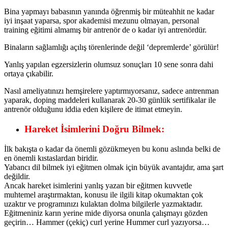
Bina yapmayı babasının yanında öğrenmiş bir müteahhit ne kadar
iyi inşaat yaparsa, spor akademisi mezunu olmayan, personal
training eğitimi almamış bir antrenör de o kadar iyi antrenördür.
Binaların sağlamlığı açılış törenlerinde değil ‘depremlerde’ görülür!
Yanlış yapılan egzersizlerin olumsuz sonuçları 10 sene sonra dahi
ortaya çıkabilir.
Nasıl ameliyatınızı hemşirelere yaptırmıyorsanız, sadece antrenman
yaparak, doping maddeleri kullanarak 20-30 günlük sertifikalar ile
antrenör olduğunu iddia eden kişilere de itimat etmeyin.
Hareket İsimlerini Doğru Bilmek:
İlk bakışta o kadar da önemli gözükmeyen bu konu aslında belki de
en önemli kıstaslardan biridir.
Yabancı dil bilmek iyi eğitmen olmak için büyük avantajdır, ama şart
değildir.
Ancak hareket isimlerini yanlış yazan bir eğitmen kuvvetle
muhtemel araştırmaktan, konusu ile ilgili kitap okumaktan çok
uzaktır ve programınızı kulaktan dolma bilgilerle yazmaktadır.
Eğitmeniniz karın yerine mide diyorsa onunla çalışmayı gözden
geçirin… Hammer (çekiç) curl yerine Hummer curl yazıyorsa…