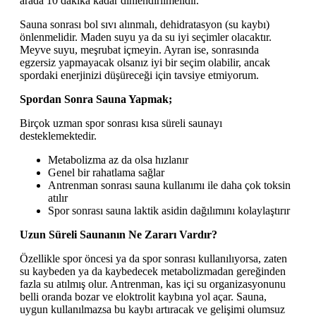
arada 10 dakika kadar dinlendirilmelidir.
Sauna sonrası bol sıvı alınmalı, dehidratasyon (su kaybı)
önlenmelidir. Maden suyu ya da su iyi seçimler olacaktır.
Meyve suyu, meşrubat içmeyin. Ayran ise, sonrasında
egzersiz yapmayacak olsanız iyi bir seçim olabilir, ancak
spordaki enerjinizi düşüreceği için tavsiye etmiyorum.
Spordan Sonra Sauna Yapmak;
Birçok uzman spor sonrası kısa süreli saunayı
desteklemektedir.
Metabolizma az da olsa hızlanır
Genel bir rahatlama sağlar
Antrenman sonrası sauna kullanımı ile daha çok toksin
atılır
Spor sonrası sauna laktik asidin dağılımını kolaylaştırır
Uzun Süreli Saunanın Ne Zararı Vardır?
Özellikle spor öncesi ya da spor sonrası kullanılıyorsa, zaten
su kaybeden ya da kaybedecek metabolizmadan gereğinden
fazla su atılmış olur. Antrenman, kas içi su organizasyonunu
belli oranda bozar ve eloktrolit kaybına yol açar. Sauna,
uygun kullanılmazsa bu kaybı artıracak ve gelişimi olumsuz