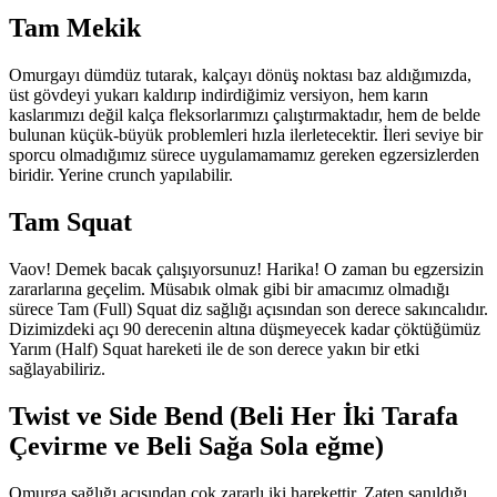
Tam Mekik
Omurgayı dümdüz tutarak, kalçayı dönüş noktası baz aldığımızda,
üst gövdeyi yukarı kaldırıp indirdiğimiz versiyon, hem karın
kaslarımızı değil kalça fleksorlarımızı çalıştırmaktadır, hem de belde
bulunan küçük-büyük problemleri hızla ilerletecektir. İleri seviye bir
sporcu olmadığımız sürece uygulamamamız gereken egzersizlerden
biridir. Yerine crunch yapılabilir.
Tam Squat
Vaov! Demek bacak çalışıyorsunuz! Harika! O zaman bu egzersizin
zararlarına geçelim. Müsabık olmak gibi bir amacımız olmadığı
sürece Tam (Full) Squat diz sağlığı açısından son derece sakıncalıdır.
Dizimizdeki açı 90 derecenin altına düşmeyecek kadar çöktüğümüz
Yarım (Half) Squat hareketi ile de son derece yakın bir etki
sağlayabiliriz.
Twist ve Side Bend (Beli Her İki Tarafa
Çevirme ve Beli Sağa Sola eğme)
Omurga sağlığı açısından çok zararlı iki harekettir. Zaten sanıldığı