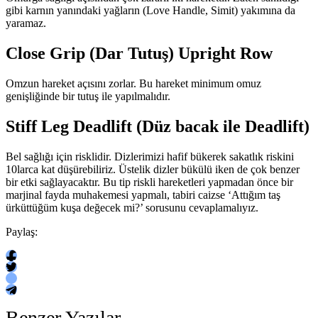
gibi karnın yanındaki yağların (Love Handle, Simit) yakımına da
yaramaz.
Close Grip (Dar Tutuş) Upright Row
Omzun hareket açısını zorlar. Bu hareket minimum omuz
genişliğinde bir tutuş ile yapılmalıdır.
Stiff Leg Deadlift (Düz bacak ile Deadlift)
Bel sağlığı için risklidir. Dizlerimizi hafif bükerek sakatlık riskini
10larca kat düşürebiliriz. Üstelik dizler bükülü iken de çok benzer
bir etki sağlayacaktır. Bu tip riskli hareketleri yapmadan önce bir
marjinal fayda muhakemesi yapmalı, tabiri caizse ‘Attığım taş
ürküttüğüm kuşa değecek mi?’ sorusunu cevaplamalıyız.
Paylaş:
Benzer Yazılar