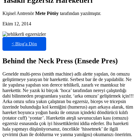
Yasaklı Egzersiz Hareketleri
Kişisel Antrenör
Mete Pötöy
tarafından yazılmıştır.
Ekim 12, 2014
< Blog'a Dön
Behind the Neck Press (Ensede Pres)
Genelde multi-press (smith machine) adlı alette yapılan, ön omuzu
geliştirmeye yarayan bir harekettir. Serbest bar ile de yapılabilir. Ne
ile yapılırsa yapılsın son derece tehlikeli, zararlı ve mantıksız bir
harekettir. Ne yazık ki birçok ‘hoca’ tarafından nereyi çalıştırdığı
dahi bilinmeden programlara yazılır, ‘arka omuzu’ geliştirmek için!!!
Arka omzu sıfıra yakın çalıştıran bu egzersiz, biceps ve tricepsin
üzerinde bulunduğu kol kemiğini (humerus) aşırı arkaya alarak, tüm
hareket boyunca yoğun baskı ile omzun içindeki döndürücü kılıfı
(rotator cuff) ‘yontar’. Hareketin ateşli savunucuları kası (omuzu)
egzersiz esnasında çok iyi hissettiklerini iddia ederler. Bu hareketi
hala yapmayı düşünüyorsanız, öncelikle ‘hissetmek’ ile ilgili
çevirimi (kan ile doldurma ve yanma yanılgısı) okumanızı öneririm.