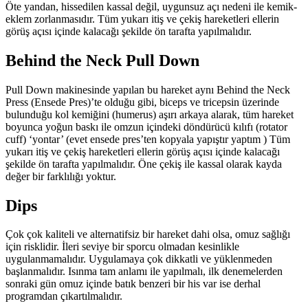
Öte yandan, hissedilen kassal değil, uygunsuz açı nedeni ile kemik-
eklem zorlanmasıdır. Tüm yukarı itiş ve çekiş hareketleri ellerin
görüş açısı içinde kalacağı şekilde ön tarafta yapılmalıdır.
Behind the Neck Pull Down
Pull Down makinesinde yapılan bu hareket aynı Behind the Neck
Press (Ensede Pres)’te olduğu gibi, biceps ve tricepsin üzerinde
bulunduğu kol kemiğini (humerus) aşırı arkaya alarak, tüm hareket
boyunca yoğun baskı ile omzun içindeki döndürücü kılıfı (rotator
cuff) ‘yontar’ (evet ensede pres’ten kopyala yapıştır yaptım ) Tüm
yukarı itiş ve çekiş hareketleri ellerin görüş açısı içinde kalacağı
şekilde ön tarafta yapılmalıdır. Öne çekiş ile kassal olarak kayda
değer bir farklılığı yoktur.
Dips
Çok çok kaliteli ve alternatifsiz bir hareket dahi olsa, omuz sağlığı
için risklidir. İleri seviye bir sporcu olmadan kesinlikle
uygulanmamalıdır. Uygulamaya çok dikkatli ve yüklenmeden
başlanmalıdır. Isınma tam anlamı ile yapılmalı, ilk denemelerden
sonraki gün omuz içinde batık benzeri bir his var ise derhal
programdan çıkartılmalıdır.