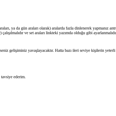
raları, ya da gün araları olarak) aralarda fazla dinlenerek yapmanız ant
çalışılmalıdır ve set araları linkteki yazımda olduğu gibi ayarlanmalıdır
niz gelişiminiz yavaşlayacaktır. Hatta bazı ileri seviye kişilerin yeter
e tavsiye ederim.