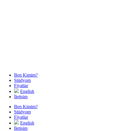
Ben Kimim?
Stüdyom
Fiyatlar
English
İletişim
Ben Kimim?
Stüdyom
Fiyatlar
English
İletişim