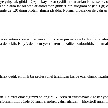
 çalışmak gibidir. Çeşitli kaynaklar çeşitli miktarlardan bahsetse de, 
 Kadınlarda ise bu oranlar antrenman günleri için kilogram başına 1 gr,
ünlerde 120 gram protein alması idealdir. Normal yiyecekler ile çalışan 
ve antrenör yeterli protein alımına özen gösterse de karbonhidrat alım
sı demektir. Bu yüzden hem yeterli hem de kaliteli karbonhidrat alınmalı
arak değil, eğitimli bir profesyonel tarafından kişiye özel olarak hazırl
rakın. Halterci olmadığımızı onlar gibi 1-3 tekrarlı çalışmayarak gösteriy
formansının yüzde 66’sının altındaki çalışmalardan – hipertrofi anlamın