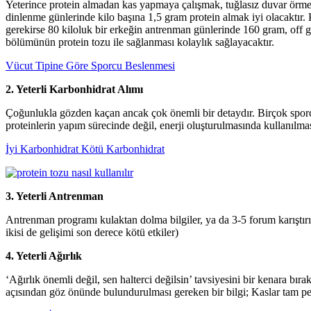
Yeterince protein almadan kas yapmaya çalışmak, tuğlasız duvar örmeye
dinlenme günlerinde kilo başına 1,5 gram protein almak iyi olacaktır.
gerekirse 80 kiloluk bir erkeğin antrenman günlerinde 160 gram, off g
bölümünün protein tozu ile sağlanması kolaylık sağlayacaktır.
Vücut Tipine Göre Sporcu Beslenmesi
2.
Yeterli Karbonhidrat Alımı
Çoğunlukla gözden kaçan ancak çok önemli bir detaydır. Birçok sporcu 
proteinlerin yapım sürecinde değil, enerji oluşturulmasında kullanılma
İyi Karbonhidrat Kötü Karbonhidrat
3.
Yeterli Antrenman
Antrenman programı kulaktan dolma bilgiler, ya da 3-5 forum karıştırıl
ikisi de gelişimi son derece kötü etkiler)
4.
Yeterli Ağırlık
‘Ağırlık önemli değil, sen halterci değilsin’ tavsiyesini bir kenara bı
açısından göz önünde bulundurulması gereken bir bilgi; Kaslar tam per