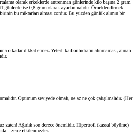
ortalama olarak erkeklerde antrenman günlerinde kilo başına 2 gram,
 off günlerde ise 0,8 gram olarak ayarlanmalıdır. Örneklendirmek
birinin bu miktarları alması zordur. Bu yüzden günlük alımın bir
ına o kadar dikkat etmez. Yeterli karbonhidratın alınmaması, alınan
dır.
anmalıdır. Optimum seviyede olmalı, ne az ne çok çalışılmalıdır. (Her
oruz zaten! Ağırlık son derece önemlidir. Hipertrofi (kassal büyüme)
da – zerre etkilenmezler.